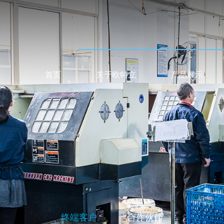
首页
关于欧特立
产品展示
终端客户
合作伙伴