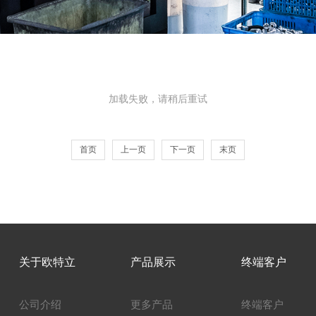
加载失败，请稍后重试
首页
上一页
下一页
末页
关于欧特立
产品展示
终端客户
公司介绍
更多产品
终端客户